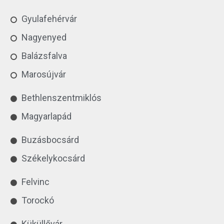
Gyulafehérvár
Nagyenyed
Balázsfalva
Marosújvár
Bethlenszentmiklós
Magyarlapád
Buzásbocsárd
Székelykocsárd
Felvinc
Torockó
Küküllővár