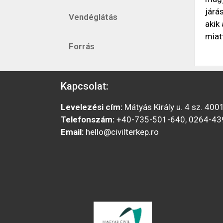
járá
Vendéglátás
akik
miat
Forrás
Kapcsolat:
Levelezési cím:
Mátyás Király u. 4 sz. 400
Telefonszám:
+40-735-501-640, 0264-43
Email:
hello@civilterkep.ro