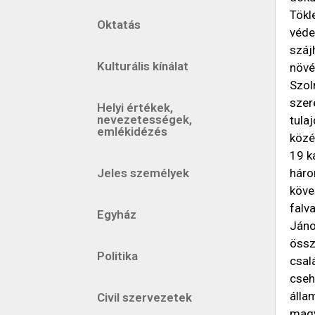
Tökl
Oktatás
véde
száj
Kulturális kínálat
növé
Szol
szer
Helyi értékek,
nevezetességek,
tula
emlékidézés
közé
19 k
Jeles személyek
háro
köve
falv
Egyház
Jáno
össz
Politika
csal
cseh
álla
Civil szervezetek
magy