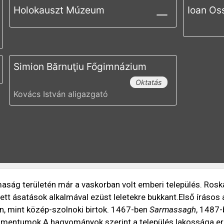
Holokauszt Múzeum
Ioan Os
Simion Bărnuţiu Főgimnázium
Oktatás
Kovács István aligazgató
aság területén már a vaskorban volt emberi település. Ro
ett ásatások alkalmával ezüst leletekre bukkant.Első írás
n, mint közép-szolnoki birtok. 1467-ben
Sarmassagh
, 1487
mentumok.A hagyományok szerint a település lakossága ered