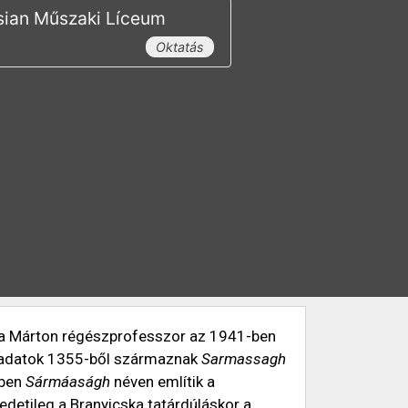
sian Műszaki Líceum
Oktatás
ska Márton régészprofesszor az 1941-ben
os adatok 1355-ből származnak
Sarmassagh
-ben
Sármáaságh
néven említik a
etileg a Branyicska tatárdúláskor a