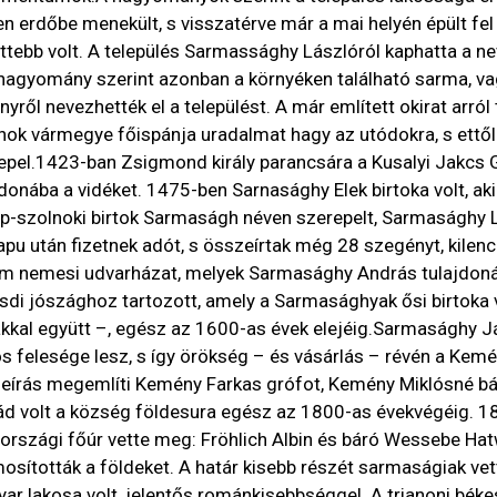
en erdőbe menekült, s visszatérve már a mai helyén épült fel
ttebb volt. A település Sarmassághy Lászlóról kaphatta a nevé
hagyomány szerint azonban a környéken található sarma, 
nyről nevezhették el a települést. A már említett okirat arró
nok vármegye főispánja uradalmat hagy az utódokra, s ettő
epel.1423-ban Zsigmond király parancsára a Kusalyi Jakcs G
jdonába a vidéket. 1475-ben Sarnasághy Elek birtoka volt, ak
p-szolnoki birtok Sarmaságh néven szerepelt, Sarmasághy 
apu után fizetnek adót, s összeírtak még 28 szegényt, kilenc 
m nemesi udvarházat, melyek Sarmasághy András tulajdoná
sdi jószághoz tartozott, amely a Sarmasághyak ősi birtoka 
akkal együtt –, egész az 1600-as évek elejéig.Sarmasághy
s felesége lesz, s így örökség – és vásárlás – révén a Kemé
eírás megemlíti Kemény Farkas grófot, Kemény Miklósné bá
ád volt a község földesura egész az 1800-as évekvégéig. 18
országi főúr vette meg: Fröhlich Albin és báró Wessebe Hat
mosították a földeket. A határ kisebb részét sarmaságiak 
ar lakosa volt, jelentős románkisebbséggel. A trianoni béke