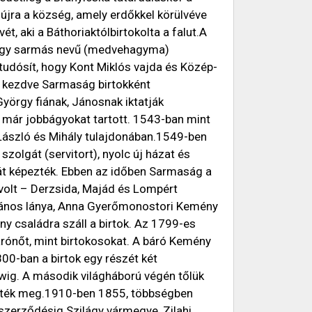
 újra a község, amely erdőkkel körülvéve
t, aki a Báthoriaktólbirtokolta a falut.A
vagy sarmás nevű (medvehagyma)
l tudósít, hogy Kont Miklós vajda és Közép-
l kezdve Sarmaság birtokként
yörgy fiának, Jánosnak iktatják
i már jobbágyokat tartott. 1543-ban mint
László és Mihály tulajdonában.1549-ben
szolgát (servitort), nyolc új házat és
t képezték. Ebben az időben Sarmaság a
volt – Derzsida, Majád és Lompért
 János lánya, Anna Gyerőmonostori Kemény
ny családra száll a birtok. Az 1799-es
rónőt, mint birtokosokat. A báró Kemény
00-ban a birtok egy részét két
wig. A második világháború végén tőlük
vették meg.1910-ben 1855, többségben
szerződésig Szilágy vármegye, Zilahi