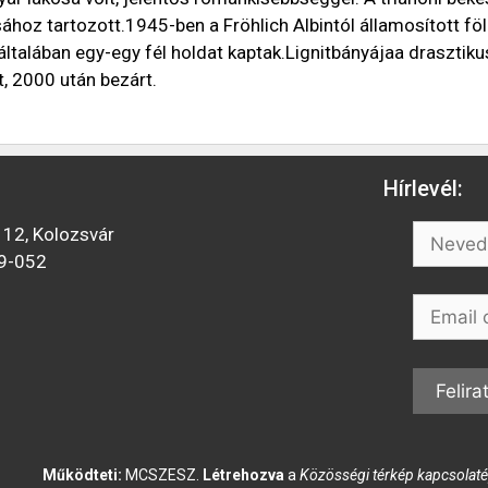
sához tartozott.1945-ben a Fröhlich Albintól államosított föl
 általában egy-egy fél holdat kaptak.Lignitbányájaa drasztiku
t, 2000 után bezárt.
Hírlevél:
112, Kolozsvár
9-052
Működteti:
MCSZESZ.
Létrehozva
a
Közösségi térkép kapcsolaté