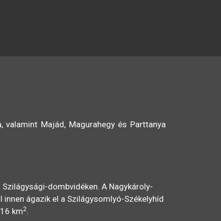
a, valamint Majád, Magurahegy és Parttanya
a Szilágysági-dombvidéken. A Nagykároly-
ól innen ágazik el a Szilágysomlyó-Székelyhíd
2
2,16 km
.