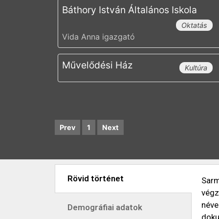
Báthory István Általános Iskola
Oktatás
Vida Anna igazgató
Művelődési Ház
Kultúra
Prev
1
Next
Rövid történet
Sarm
végz
néve
Demográfiai adatok
doku