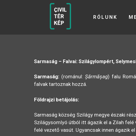
RÓLUNK
M
Sarmaság – Falvai: Szilágylompért, Selymesi
Sarmaság:
(románul:
Șărmășag
) falu Romá
falvak tartoznak hozzá.
Földrajzi betájolás:
Sarmaság község Szilágy megye északi részé
Szilágysomlyó útból itt ágazik el a Zilah fe
felé vezető vasút. Ugyancsak innen ágazik e