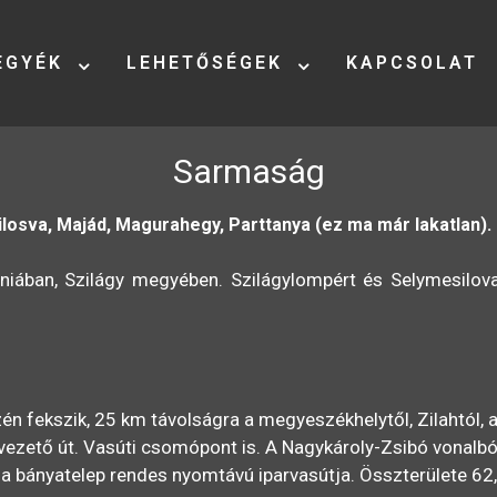
EGYÉK
LEHETŐSÉGEK
KAPCSOLAT
Sarmaság
losva, Majád, Magurahegy, Parttanya (ez ma már lakatlan).
niában, Szilágy megyében. Szilágylompért és Selymesilov
n fekszik, 25 km távolságra a megyeszékhelytől, Zilahtól, 
lé vezető út. Vasúti csomópont is. A Nagykároly-Zsibó vonalb
l a bányatelep rendes nyomtávú iparvasútja. Összterülete 6