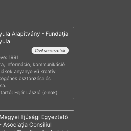
yula Alapítvány - Fundaţia
yula
Civil servezetek
éve: 1991
úra, információ, kommunikáció
 Diákok anyanyelvű kreatív
ségének ösztönzése és
sa.
tartó: Fejér László (elnök)
 Megyei Ifjúsági Egyeztető
 Asociaţia Consiliul