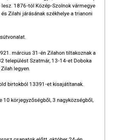
é lesz. 1876-tól Közép-Szolnok vármegye
és Zilahi járásának székhelye a trianoni
sútvonalat.
1921. március 31-én Zilahon tiltakoznak a
32 települést Szatmár, 13-14-et Doboka
Zilah legyen.
d birtokból 13391-et kisajátítanak.
ye 10 körjegyzőségből, 3 nagyközségből,
rosz csapatok előtt, október 24-én.