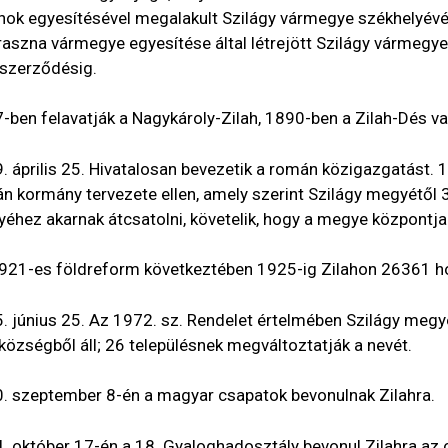
nok egyesítésével megalakult Szilágy vármegye székhelyév
raszna vármegye egyesítése által létrejött Szilágy vármegye 
szerződésig.
-ben felavatják a Nagykároly-Zilah, 1890-ben a Zilah-Dés va
. április 25. Hivatalosan bevezetik a román közigazgatást. 
n kormány tervezete ellen, amely szerint Szilágy megyétől 
éhez akarnak átcsatolni, követelik, hogy a megye központja 
921-es földreform következtében 1925-ig Zilahon 26361 hol
. június 25. Az 1972. sz. Rendelet értelmében Szilágy meg
községből áll; 26 településnek megváltoztatják a nevét.
. szeptember 8-én a magyar csapatok bevonulnak Zilahra.
. október 17-én a 18. Gyaloghadosztály bevonul Zilahra az o