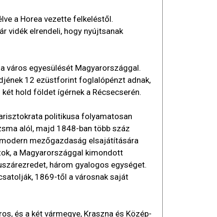
ve a Horea vezette felkeléstől.
 vidék elrendeli, hogy nyújtsanak
 a város egyesülését Magyarországgal.
jének 12 ezüstforint foglalópénzt adnak,
s két hold földet ígérnek a Récsecserén.
risztokrata politikusa folyamatosan
dézsma alól, majd 1848-ban több száz
 modern mezőgazdaság elsajátítására
atok, a Magyarországgal kimondott
huszárezredet, három gyalogos egységet.
csatolják, 1869-től a városnak saját
ros, és a két vármegye, Kraszna és Közép-