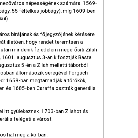
a mezőváros népességének számára: 1569-
ágy, 55 féltelkes jobbágy), míg 1609-ben
ül).
áros bírájának és főjegyzőjének kérésére
át illetően, hogy rendet teremtsen a
után mindenik fejedelem megerősíti Zilah
t, 1601. augusztus 3-án kifosztják Basta
ugusztus 5-én a Zilah melletti táborból
árosban állomásozik seregével Forgách
ed: 1658-ban megtámadják a törökök,
en és 1685-ben Caraffa osztrák generális
i itt gyülekeznek. 1703-ban Zilahot és
rális felégeti a várost.
os hal meg a kórban.