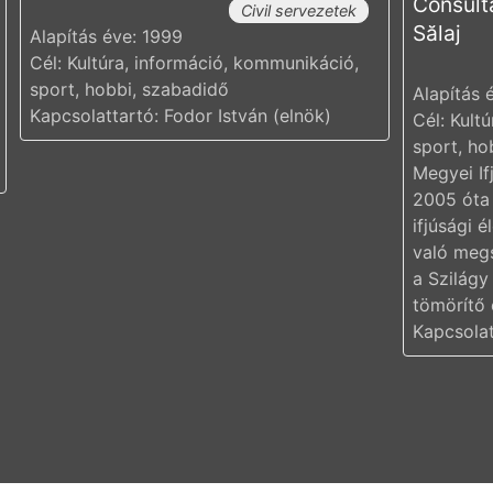
Consulta
Civil servezetek
Sălaj
Alapítás éve: 1999
Cél: Kultúra, információ, kommunikáció,
sport, hobbi, szabadidő
Alapítás 
Kapcsolattartó: Fodor István (elnök)
Cél: Kult
sport, ho
Megyei If
2005 óta 
ifjúsági 
való megs
a Szilágy
tömörítő 
Kapcsolat