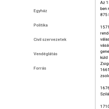
Az 1
ben 
Egyház
875 
Politika
1571
rend
vála
Civil szervezetek
vásá
gene
Vendéglátás
küld
Zsig
Forrás
1661
zsol
1676
Szil
1710