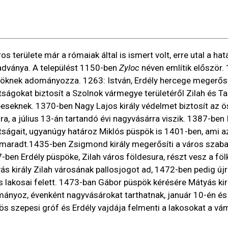
ros területe már a rómaiak által is ismert volt, erre utal a ha
dványa. A települést 1150-ben
Zyloc
néven említik először. 
öknek adományozza. 1263: István, Erdély hercege megerősít
ltságokat biztosít a Szolnok vármegye területéről Zilah és T
peseknek. 1370-ben Nagy Lajos király védelmet biztosít az ö
hra, a július 13-án tartandó évi nagyvásárra viszik. 1387-ben
ltságait, ugyanúgy határoz Miklós püspök is 1401-ben, ami az
maradt.1435-ben Zsigmond király megerősíti a város szabads
-ben Erdély püspöke, Zilah város földesura, részt vesz a föl
ás király Zilah városának pallosjogot ad, 1472-ben pedig újr
s lakosai felett. 1473-ban Gábor püspök kérésére Mátyás ki
ányoz, évenként nagyvásárokat tarthatnak, január 10-én és
ös szepesi gróf és Erdély vajdája felmenti a lakosokat a vám