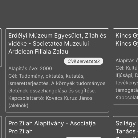
Erdélyi Múzeum Egyesület, Zilah és
Kincs G
vidéke - Societatea Muzeului
Kincs G
Ardelean Filiala Zalau
Alapítás 
Civil servezetek
Cél: Kult
Alapítás éve: 2000
Ifjúsági,
Cél: Tudomány, oktatás, kutatás,
tevékeny
ismeretterjesztés, A környék tudományos
támogatá
életének összehangolása és segítése.
Kapcsolat
Kapcsolattartó: Kovács Kuruz János
(alelnök)
Pro Zilah Alapítvány - Asociaţia
Szilágy
Pro Zilah
Tanács -