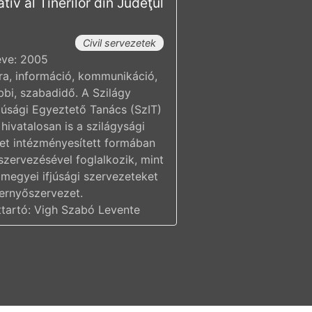
tiv al Tinerilor din Judeţul
Civil servezetek
éve: 2005
úra, információ, kommunikáció,
bbi, szabadidő. A Szilágy
júsági Egyeztető Tanács (SzIT)
hivatalosan is a szilágysági
élet intézményesített formában
zervezésével foglalkozik, mint
 megyei ifjúsági szervezeteket
ernyőszervezet.
tartó: Vigh Szabó Levente