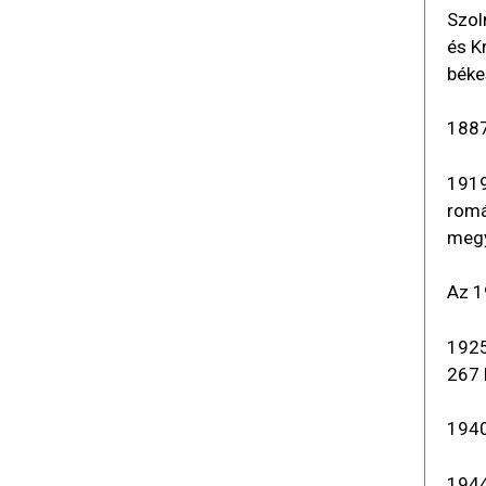
Szol
és K
béke
1887
1919
romá
megy
Az 1
1925
267 
1940
1944