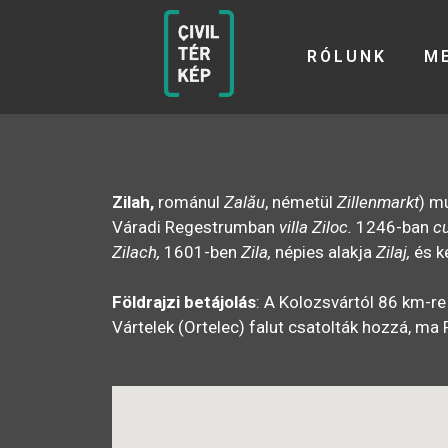
RÓLUNK
M
Zilah,
románul
Zalău
, németül
Zillenmarkt
) m
Váradi Regestrumban
villa Ziloc.
1246-ban
cu
Zilach,
1601-ben
Zila,
népies alakja
Zilaj,
és k
Földrajzi betájolás
: A Kolozsvártól 86 km-re
Vártelek (Ortelec) falut csatolták hozzá, ma 