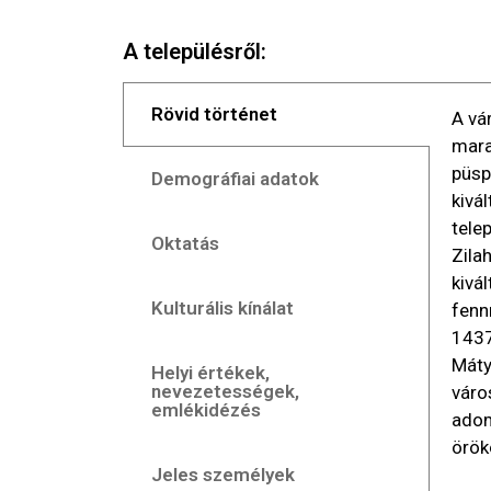
A településről:
Rövid történet
A vá
mara
püsp
Demográfiai adatok
kivá
tele
Oktatás
Zila
kivá
Kulturális kínálat
fenn
1437
Máty
Helyi értékek,
nevezetességek,
váro
emlékidézés
adom
örök
Jeles személyek