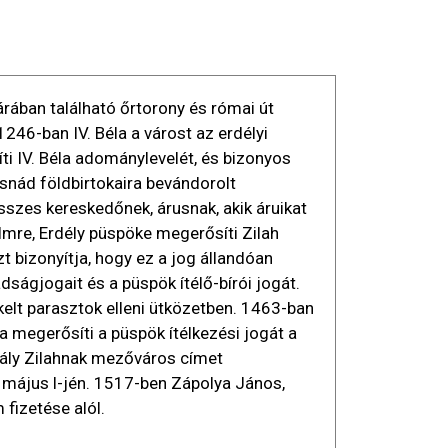
tárában található őrtorony és római út
1246-ban IV. Béla a várost az erdélyi
i IV. Béla adománylevelét, és bizonyos
asnád földbirtokaira bevándorolt
sszes kereskedőnek, árusnak, akik áruikat
 Imre, Erdély püspöke megerősíti Zilah
t bizonyítja, hogy ez a jog állandóan
ágjogait és a püspök ítélő-bírói jogát.
kelt parasztok elleni ütközetben. 1463-ban
a megerősíti a püspök ítélkezési jogát a
rály Zilahnak mezőváros címet
 május l-jén. 1517-ben Zápolya János,
 fizetése alól.