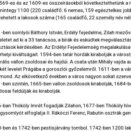
569-es és az 1609-es összeírásokból következtethetünk 
mintegy 1100 (220 családfő: 6 nemes, 159 egésztelkes jobb
lehetett a lakosok száma (165 családfő, 22 személy név nélk
-ben somlyói Báthory István, Erdély fejedelme, Zilah mezőv
eletet ad ki a 33 tanácsos, a bírák és esküdtek megválasztás
sztások kérdésében. Az Erdélyi Fejedelemség megalakulása 
rhelyi kiváltságait. 1594-ben tatár hordák kirabolják a város
rális vallon zsoldosai és hajdúi. A csata után Mihály vajda a
 két levelet Prágába a goroszlói győzelemről. 1611-ben a v
mond. Az elkövetkező években a város nagyon sokat szenv
-ben szintén, 1665-ben vallon zsoldosok kirabolják, 1684-b
dosai feldúlják és kirabolják.
-ban Thököly Imrét fogadják Zilahon, 1677-ben Thököly híve
ágysomlyót elfoglalja II. Rákóczi Ferenc, Rabutin osztrák gene
-ben és 1742-ben pestisjárvány tombol. 1742-ben 1200 lak