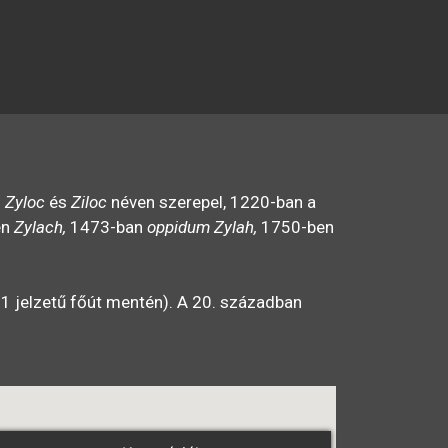
n
Zyloc
és
Ziloc
néven szerepel, 1220-ban a
en
Zylach,
1473-ban
oppidum Zylah,
1750-ben
81 jelzetű főút mentén). A 20. században