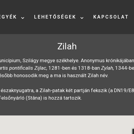
EGYÉK
LEHETŐSÉGEK
KAPCSOLAT
Zilah
unicípium, Szilágy megye székhelye. Anonymus krónikájába
rtis pontificalis Zijlac,
1281-ben és 1318-ban
Zylah,
1344-b
ésőbb honosodik meg a ma is használt Zilah név.
 északnyugatra, a Zilah-patak két partján fekszik (a DN19/E
Felsőnyárló (Stâna) is hozzá tartozik.