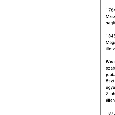
1784
Mára
segí
1848
Megs
ille
Wess
szab
jobb
öszt
egye
Zila
álla
1870