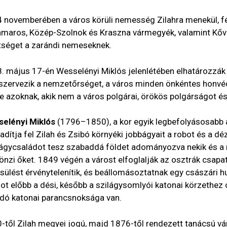
 novemberében a város körüli nemesség Zilahra menekül, fél
maros, Közép-Szolnok és Kraszna vármegyék, valamint Kővár
tséget a zarándi nemeseknek.
. május 17-én Wesselényi Miklós jelenlétében elhatározzák
zervezik a nemzetőrséget, a város minden önkéntes honvéd
tve azoknak, akik nem a város polgárai, örökös polgárságot é
elényi Miklós
(1796–1850), a kor egyik legbefolyásosabb a
adítja fel Zilah és Zsibó környéki jobbágyait a robot és a 
ágycsaládot tesz szabaddá földet adományozva nekik és a
önzi őket. 1849 végén a várost elfoglalják az osztrák csap
sülést érvénytelenítik, és beállomásoztatnak egy császári 
hot előbb a dési, később a szilágysomlyói katonai körzethez 
ndó katonai parancsnoksága van.
-től Zilah megyei jogú, majd 1876-től rendezett tanácsú vá